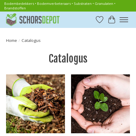
Bodembedekkers • Bodemverbeteraars • Substraten • Granulaten •
Brandstoffen
Verlanglijst
Winkelwa
Home
/
Catalogus
Catalogus