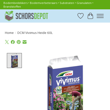
Bodembedekkers • Bodemverbeteraars • Substraten • Granulaten •
Brandstoffen
Verlanglijst
Winkelwa
Home
/
DCM Vivimus Heide 60L
Product image slideshow Items