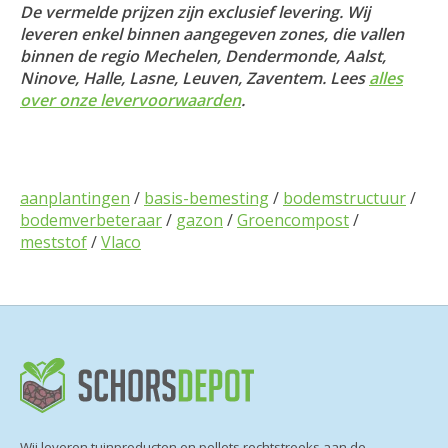
De vermelde prijzen zijn exclusief levering. Wij
leveren enkel binnen aangegeven zones, die vallen
binnen de regio Mechelen, Dendermonde, Aalst,
Ninove, Halle, Lasne, Leuven, Zaventem. Lees
alles
over onze levervoorwaarden
.
aanplantingen
/
basis-bemesting
/
bodemstructuur
/
bodemverbeteraar
/
gazon
/
Groencompost
/
meststof
/
Vlaco
Wij leveren tuinproducten en pellets rechtstreeks aan de