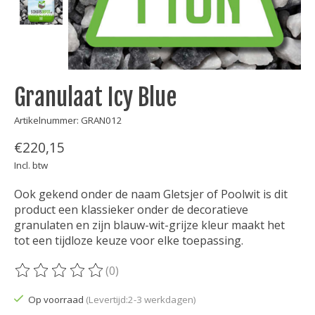
Granulaat Icy Blue
Artikelnummer: GRAN012
€220,15
Incl. btw
Ook gekend onder de naam Gletsjer of Poolwit is dit
product een klassieker onder de decoratieve
granulaten en zijn blauw-wit-grijze kleur maakt het
tot een tijdloze keuze voor elke toepassing.
(0)
De beoordeling van dit product is
0
van de 5
Op voorraad
(Levertijd:2-3 werkdagen)