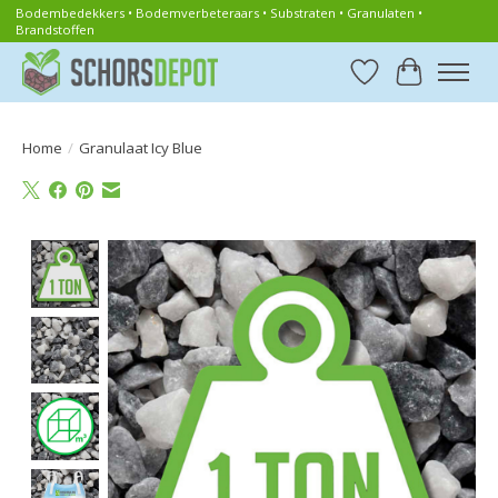
Bodembedekkers • Bodemverbeteraars • Substraten • Granulaten •
Brandstoffen
Verlanglijst
Winkelwa
Home
/
Granulaat Icy Blue
Product image slideshow Items