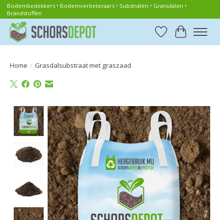
Bodembedekkers • Bodemverbeteraars • Substraten • Granulaten •
Brandstoffen
Verlanglijst
Winkelwa
Home
/
Grasdalsubstraat met graszaad
Product image slideshow Items