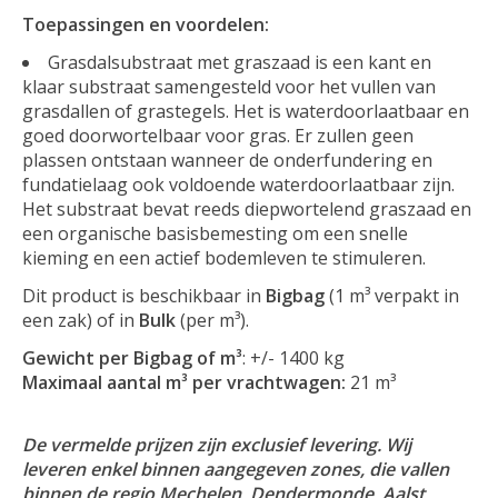
Toepassingen en voordelen:
Grasdalsubstraat met graszaad is een kant en
klaar substraat samengesteld voor het vullen van
grasdallen of grastegels. Het is waterdoorlaatbaar en
goed doorwortelbaar voor gras. Er zullen geen
plassen ontstaan wanneer de onderfundering en
fundatielaag ook voldoende waterdoorlaatbaar zijn.
Het substraat bevat reeds diepwortelend graszaad en
een organische basisbemesting om een snelle
kieming en een actief bodemleven te stimuleren.
Dit product is beschikbaar in
Bigbag
(1 m³ verpakt in
een zak) of in
Bulk
(per m³).
Gewicht per Bigbag of m³
: +/- 1400 kg
Maximaal aantal m³ per vrachtwagen:
21 m³
De vermelde prijzen zijn exclusief levering. Wij
leveren enkel binnen aangegeven zones, die vallen
binnen de regio Mechelen, Dendermonde, Aalst,