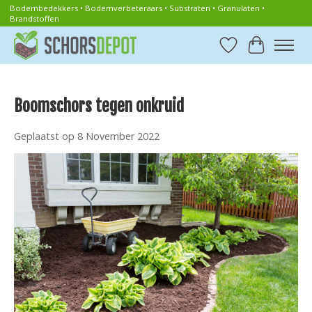
Bodembedekkers • Bodemverbeteraars • Substraten • Granulaten •
Brandstoffen
Verlanglijst
Winkelwa
Boomschors tegen onkruid
Geplaatst op
8 November 2022