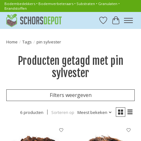
Bodembedekkers • Bodemverbeteraars • Substraten • Granulaten •
Brandstoffen
Verlanglijst
Winkelwa
Home
/
Tags
/
pin sylvester
Producten getagd met pin
sylvester
Filters weergeven
6 producten
Sorteren op
Meest bekeken