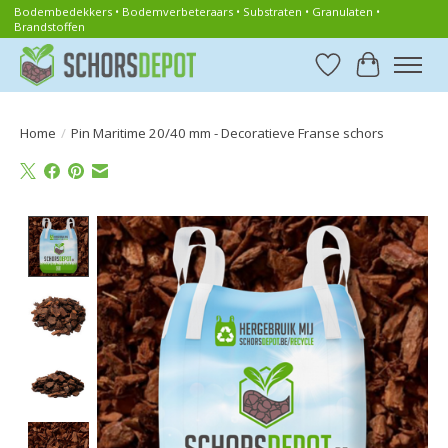
Bodembedekkers • Bodemverbeteraars • Substraten • Granulaten •
Brandstoffen
Verlanglijst
Winkelwa
Home
/
Pin Maritime 20/40 mm - Decoratieve Franse schors
Product image slideshow Items