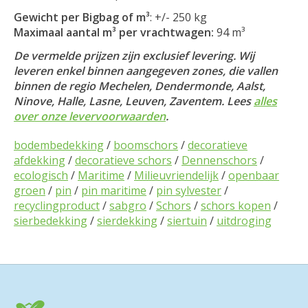
Gewicht per Bigbag of m³
: +/- 250 kg
Maximaal aantal m³ per vrachtwagen:
94 m³
De vermelde prijzen zijn exclusief levering. Wij
leveren enkel binnen aangegeven zones, die vallen
binnen de regio Mechelen, Dendermonde, Aalst,
Ninove, Halle, Lasne, Leuven, Zaventem. Lees
alles
over onze levervoorwaarden
.
bodembedekking
/
boomschors
/
decoratieve
afdekking
/
decoratieve schors
/
Dennenschors
/
ecologisch
/
Maritime
/
Milieuvriendelijk
/
openbaar
groen
/
pin
/
pin maritime
/
pin sylvester
/
recyclingproduct
/
sabgro
/
Schors
/
schors kopen
/
sierbedekking
/
sierdekking
/
siertuin
/
uitdroging