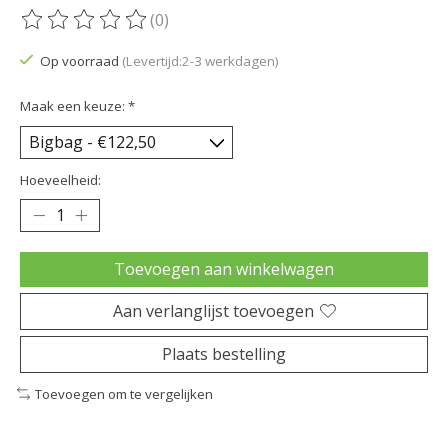
(0)
De beoordeling van dit product is
0
van de 5
Op voorraad
(Levertijd:2-3 werkdagen)
Maak een keuze:
*
Hoeveelheid:
Toevoegen aan winkelwagen
Aan verlanglijst toevoegen
Plaats bestelling
Toevoegen om te vergelijken