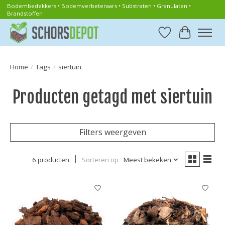
Bodembedekkers • Bodemverbeteraars • Substraten • Granulaten •
Brandstoffen
Verlanglijst
Winkelwa
Home
/
Tags
/
siertuin
Producten getagd met siertuin
Filters weergeven
6 producten
Sorteren op
Meest bekeken